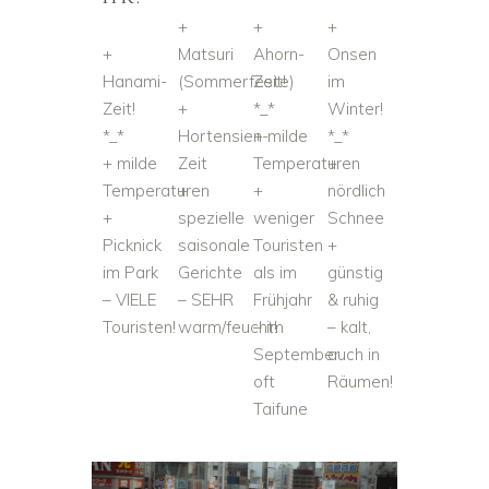
+
+
+
+
Matsuri
Ahorn-
Onsen
Hanami-
(Sommerfeste)
Zeit!
im
Zeit!
+
*_*
Winter!
*_*
Hortensien-
+ milde
*_*
+ milde
Zeit
Temperaturen
+
Temperaturen
+
+
nördlich
+
spezielle
weniger
Schnee
Picknick
saisonale
Touristen
+
im Park
Gerichte
als im
günstig
– VIELE
– SEHR
Frühjahr
& ruhig
Touristen!
warm/feucht!
– im
– kalt,
September
auch in
oft
Räumen!
Taifune