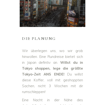
DIE PLANUNG
Wir überlegen uns, wo wir grob
hinwollen. Eine Rundreise bietet sich
in Japan defintiv an.
Willst du in
Tokyo shoppen, lege die größte
Tokyo-Zeit ANS ENDE!
Du willst
diese Koffer, voll mit geshoppten
Sachen, nicht 3 Wochen mit dir
rumschleppen!
Eine Nacht in der Nähe des