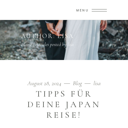
MENU
AUTHOR: LISA
Home
/
Articles posted by lisa
August 28, 2024
Blog
lisa
TIPPS FÜR
DEINE JAPAN
REISE!