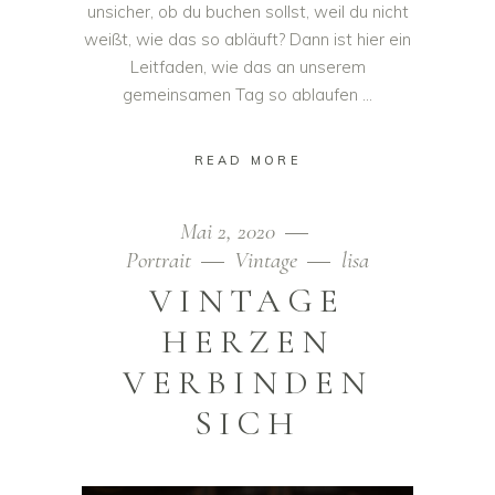
unsicher, ob du buchen sollst, weil du nicht
weißt, wie das so abläuft? Dann ist hier ein
Leitfaden, wie das an unserem
gemeinsamen Tag so ablaufen
READ MORE
Mai 2, 2020
Portrait
Vintage
lisa
VINTAGE
HERZEN
VERBINDEN
SICH